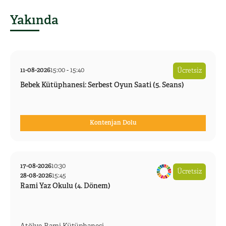
Yakında
11-08-2026
15:00
-
15:40
Ücretsiz
Bebek Kütüphanesi: Serbest Oyun Saati (5. Seans)
Kontenjan Dolu
Bebek Kütüphanesi
-
Rami Kütüphanesi
17-08-2026
10:30
Ücretsiz
28-08-2026
15:45
Rami Yaz Okulu (4. Dönem)