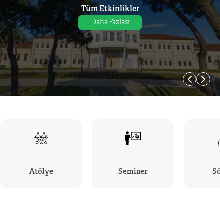
Tüm Etkinlikler
Daha Fazlası
Atölye
Seminer
Sö