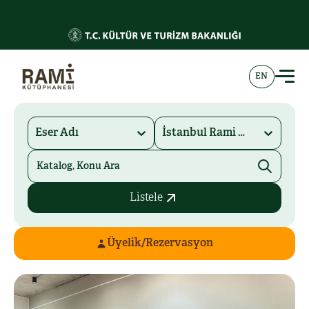
EN
Eser Adı
İstanbul Rami Kütüphanesi
Listele
Üyelik/Rezervasyon