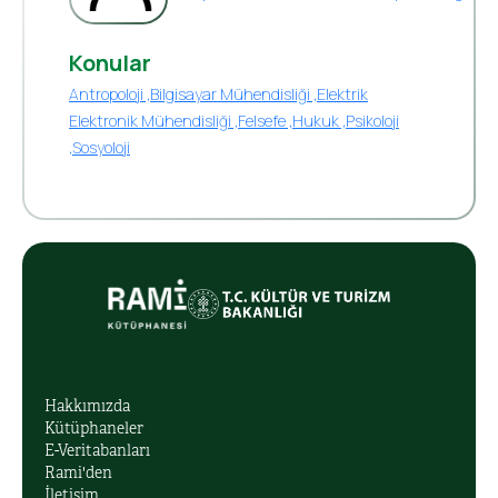
Konular
Antropoloji ,
Bilgisayar Mühendisliği ,
Elektrik
Elektronik Mühendisliği ,
Felsefe ,
Hukuk ,
Psikoloji
,
Sosyoloji
Hakkımızda
Kütüphaneler
E-Veritabanları
Rami'den
İletişim