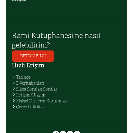
Rami Kütüphanesi'ne nasıl
gelebilirim?
DETAYLI BİLGİ
Hızlı Erişim
Tarihçe
E-Veritabanları
Sıkça Sorulan Sorular
İletişim/Ulaşım
Kişisel Verilerin Korunması
Çerez Politikası