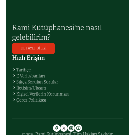
Rami Kütüphanesi'ne nasıl
gelebilirim?
DETAYLI BİLGİ
Hızlı Erişim
Tarihçe
E-Veritabanları
Sıkça Sorulan Sorular
İletişim/Ulaşım
Kişisel Verilerin Korunması
Çerez Politikası
© 2026 Rami Kütüphanesi. Tüm Hakları Saklıdır.