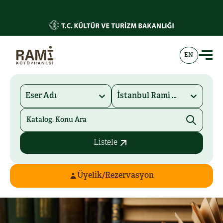
EN
Eser Adı
İstanbul Rami Kütüphanesi
Listele
Üyelik/Rezervasyon