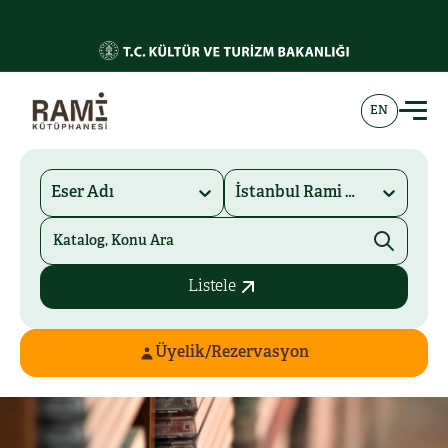
EN
Eser Adı
İstanbul Rami Kütüphanesi
Listele
Üyelik/Rezervasyon