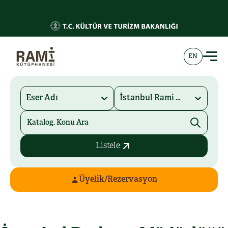
EN
Eser Adı
İstanbul Rami Kütüphanesi
Listele
Üyelik/Rezervasyon