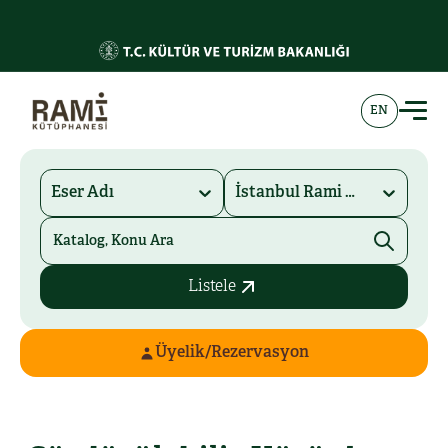
EN
Eser Adı
İstanbul Rami Kütüphanesi
Listele
Üyelik/Rezervasyon