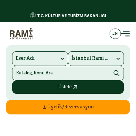
EN
Eser Adı
İstanbul Rami Kütüphanesi
Listele
Üyelik/Rezervasyon