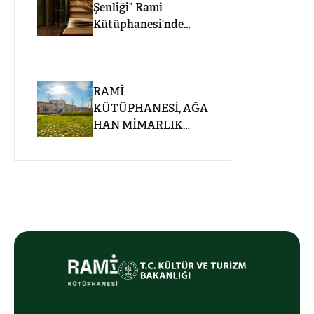
Şenliği” Rami
Kütüphanesi’nde
Kuşakları Bir Araya
Getirdi
RAMİ
KÜTÜPHANESİ, AĞA
HAN MİMARLIK
ÖDÜLÜ 2023–2025
FİNALİSTLERİ
ARASINDA!