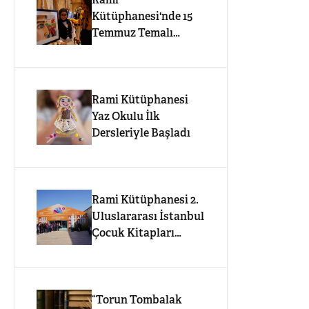
Rami
Kütüphanesi'nde 15
Temmuz Temalı
Liseler Arası Resim
Sergisi Açıldı
Rami Kütüphanesi
Yaz Okulu İlk
Dersleriyle Başladı
Rami Kütüphanesi 2.
Uluslararası İstanbul
Çocuk Kitapları
Fuarı’na Ev Sahipliği
Yapıyor
“Torun Tombalak