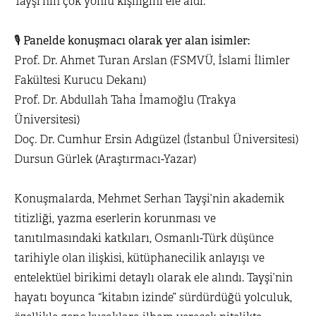
Tayşi’nin çok yönlü kişiliğini ele aldı.
🎙️
Panelde konuşmacı olarak yer alan isimler:
Prof. Dr. Ahmet Turan Arslan (FSMVÜ, İslami İlimler
Fakültesi Kurucu Dekanı)
Prof. Dr. Abdullah Taha İmamoğlu (Trakya
Üniversitesi)
Doç. Dr. Cumhur Ersin Adıgüzel (İstanbul Üniversitesi)
Dursun Gürlek (Araştırmacı-Yazar)
Konuşmalarda, Mehmet Serhan Tayşi’nin akademik
titizliği, yazma eserlerin korunması ve
tanıtılmasındaki katkıları, Osmanlı-Türk düşünce
tarihiyle olan ilişkisi, kütüphanecilik anlayışı ve
entelektüel birikimi detaylı olarak ele alındı. Tayşi’nin
hayatı boyunca “kitabın izinde” sürdürdüğü yolculuk,